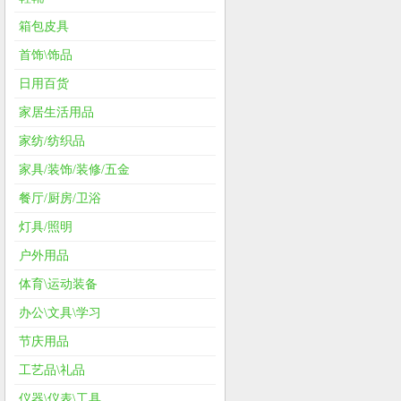
箱包皮具
首饰\饰品
日用百货
家居生活用品
家纺/纺织品
家具/装饰/装修/五金
餐厅/厨房/卫浴
灯具/照明
户外用品
体育\运动装备
办公\文具\学习
节庆用品
工艺品\礼品
仪器\仪表\工具