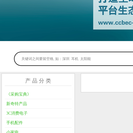
产 品 分 类
《采购宝典》
新奇特产品
3C消费电子
手机配件
小家电