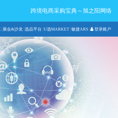
跨境电商采购宝典～旭之阳网络
源
展会&沙龙
选品平台
U选MARKET
敏捷ARS
登录账户