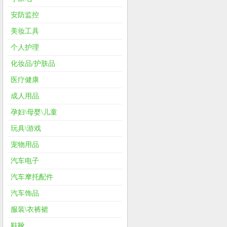
安防监控
美妆工具
个人护理
化妆品/护肤品
医疗健康
成人用品
孕妇\母婴\儿童
玩具\游戏
宠物用品
汽车电子
汽车摩托配件
汽车饰品
服装\衣裤裙
鞋靴