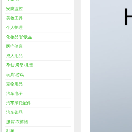
安防监控
美妆工具
个人护理
化妆品/护肤品
医疗健康
成人用品
孕妇\母婴\儿童
玩具\游戏
宠物用品
汽车电子
汽车摩托配件
汽车饰品
服装\衣裤裙
鞋靴