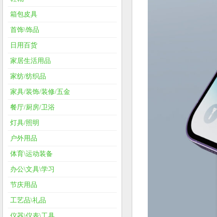
箱包皮具
首饰\饰品
日用百货
家居生活用品
家纺/纺织品
家具/装饰/装修/五金
餐厅/厨房/卫浴
灯具/照明
户外用品
体育\运动装备
办公\文具\学习
节庆用品
工艺品\礼品
仪器\仪表\工具