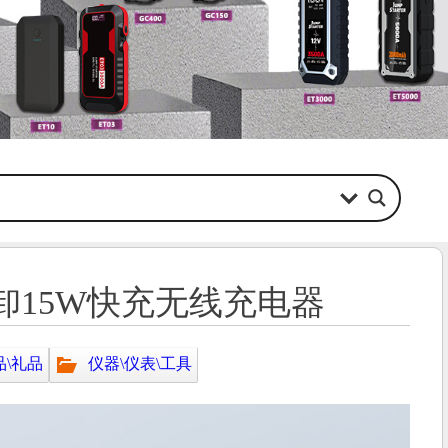
15W快充无线充电器
品\礼品
仪器\仪表\工具