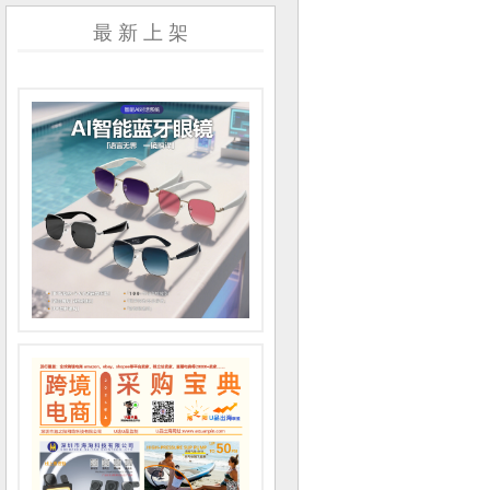
最 新 上 架