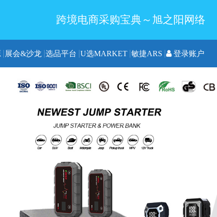
跨境电商采购宝典～旭之阳网络
源
展会&沙龙
选品平台
U选MARKET
敏捷ARS
登录账户