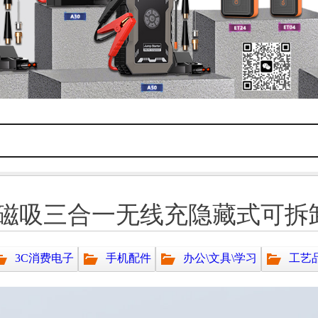
磁吸三合一无线充隐藏式可拆卸
3C消费电子
手机配件
办公\文具\学习
工艺