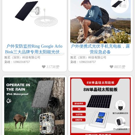
户外安防监控Ring Google Arlo
户外便携式光伏手机充电板，露
Bink三大品牌专用太阳能光伏板
营应急必备
接口
雅尼（深圳）科技有限公司
雅尼（深圳）科技有限公司
枭雄：13902318757
枭雄：13902318757
11738赞
8835赞