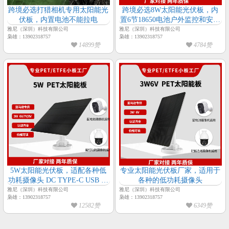
跨境必选打猎相机专用太阳能光
跨境必选8W太阳能光伏板，内
伏板，内置电池不能拉电
置6节18650电池户外监控和安防
专用
雅尼（深圳）科技有限公司
雅尼（深圳）科技有限公司
枭雄：13902318757
枭雄：13902318757
14899赞
4784赞
5W太阳能光伏板，适配各种低
专业太阳能光伏板厂家，适用于
功耗摄像头 DC TYPE-C USB 三
各种的低功耗摄像头
大接口都有
雅尼（深圳）科技有限公司
雅尼（深圳）科技有限公司
枭雄：13902318757
枭雄：13902318757
12582赞
6349赞