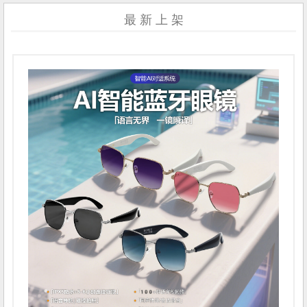
最 新 上 架