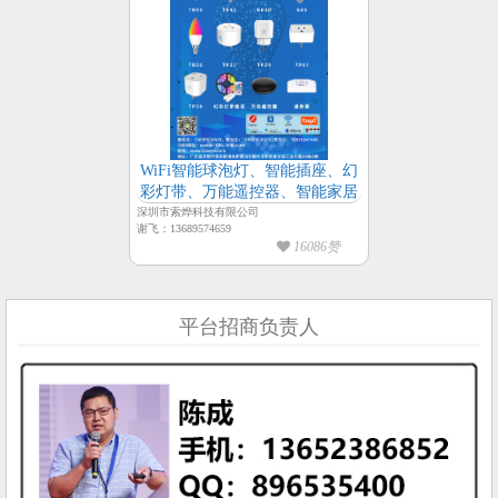
WiFi智能球泡灯、智能插座、幻
彩灯带、万能遥控器、智能家居
深圳市索烨科技有限公司
谢飞：13689574659
16086赞
平台招商负责人